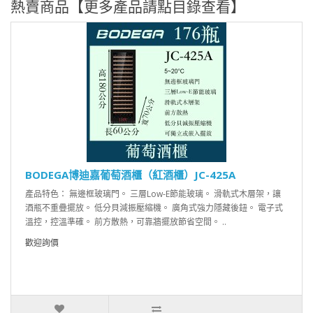
熱賣商品【更多產品請點目錄查看】
BODEGA博迪嘉葡萄酒櫃（紅酒櫃）JC-425A
產品特色： 無邊框玻璃門。 三層Low-E節能玻璃。 滑軌式木層架，讓
酒瓶不重疊擺放。 低分貝減振壓縮機。 廣角式強力隱藏後鈕。 電子式
溫控，控溫準確。 前方散熱，可靠牆擺放節省空間。 ..
歡迎詢價