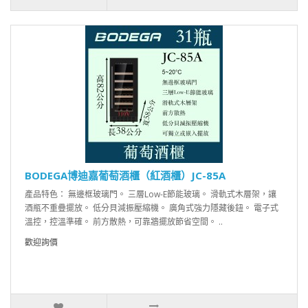
BODEGA博迪嘉葡萄酒櫃（紅酒櫃）JC-85A
產品特色： 無邊框玻璃門。 三層Low-E節能玻璃。 滑軌式木層架，讓
酒瓶不重疊擺放。 低分貝減振壓縮機。 廣角式強力隱藏後鈕。 電子式
溫控，控溫準確。 前方散熱，可靠牆擺放節省空間。 ..
歡迎詢價